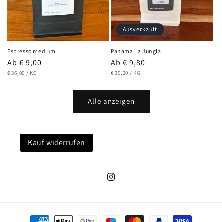
Ausverkauft
Espresso medium
Panama La Jungla
Normaler
Ab € 9,00
Normaler
Ab € 9,80
GRUNDPREIS
PRO
GRUNDPREIS
PRO
Preis
€ 36,00
/
KG
Preis
€ 39,20
/
KG
Alle anzeigen
Kauf widerrufen
Instagram
Zahlungsmethoden