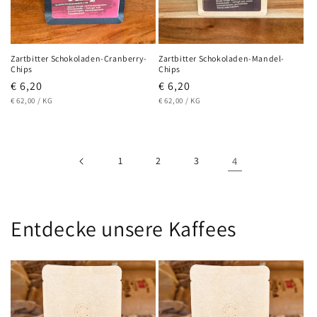
Zartbitter Schokoladen-Cranberry-
Zartbitter Schokoladen-Mandel-
Chips
Chips
Normaler
€ 6,20
Normaler
€ 6,20
GRUNDPREIS
PRO
GRUNDPREIS
PRO
Preis
€ 62,00
/
KG
Preis
€ 62,00
/
KG
1
2
3
4
Entdecke unsere Kaffees