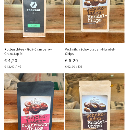
i
e
:
Rotbuschtee - Goji-Cranberry-
Vollmilch Schokoladen-Mandel-
Granatapfel
Chips
Normaler
€ 4,20
Normaler
€ 6,20
GRUNDPREIS
PRO
GRUNDPREIS
PRO
Preis
€ 42,00
/
KG
Preis
€ 62,00
/
KG