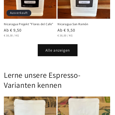
Ausverkauft
Nicaragua Projekt "Flores del Cafe"
Nicaragua San Ramón
Normaler
Ab € 9,50
Normaler
Ab € 9,50
GRUNDPREIS
PRO
GRUNDPREIS
PRO
Preis
€ 38,00
/
KG
Preis
€ 38,00
/
KG
Alle anzeigen
Lerne unsere Espresso-
Varianten kennen