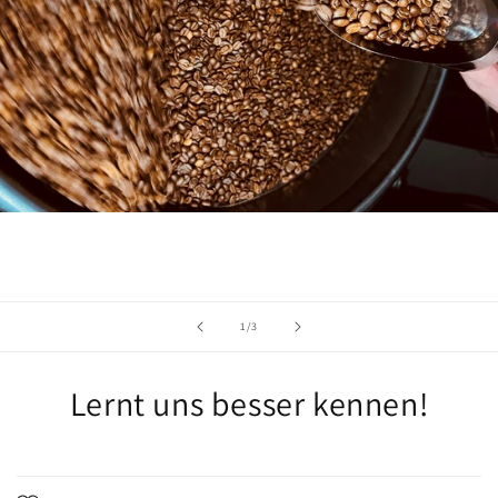
von
1
/
3
Lernt uns besser kennen!