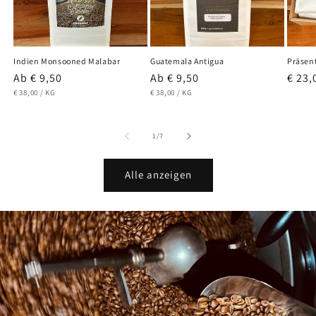
Indien Monsooned Malabar
Guatemala Antigua
Präsen
Normaler
Ab € 9,50
Normaler
Ab € 9,50
Norm
€ 23,
GRUNDPREIS
PRO
GRUNDPREIS
PRO
Preis
€ 38,00
/
KG
Preis
€ 38,00
/
KG
Preis
von
1
/
7
Alle anzeigen