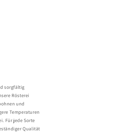
d sorgfältig
sere Rösterei
hbohnen und
ngere Temperaturen
. Für jede Sorte
eständiger Qualität