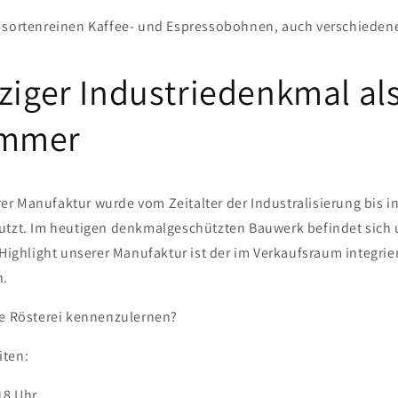
 sortenreinen Kaffee- und Espressobohnen, auch verschiedene 
pziger Industriedenkmal al
mmer
r Manufaktur wurde vom Zeitalter der Industralisierung bis in
utzt. Im heutigen denkmalgeschützten Bauwerk befindet sich
 Highlight unserer Manufaktur ist der im Verkaufsraum integrier
n.
re Rösterei kennenzulernen?
iten:
 18 Uhr