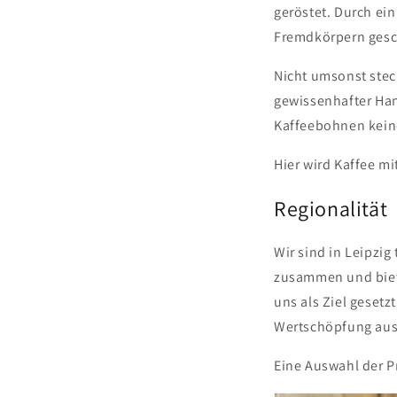
geröstet. Durch ei
Fremdkörpern gesc
Nicht umsonst stec
gewissenhafter Han
Kaffeebohnen keine
Hier wird Kaffee mi
Regionalität
Wir sind in Leipzig
zusammen und biete
uns als Ziel gesetz
Wertschöpfung au
Eine Auswahl der Pr