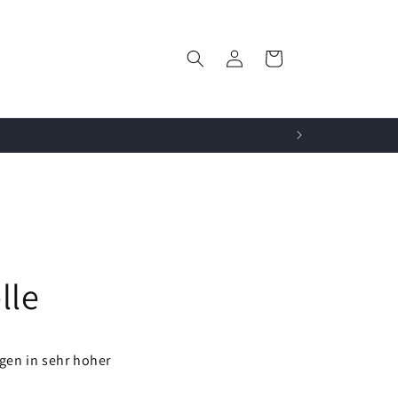
Einloggen
Warenkorb
lle
gen in sehr hoher